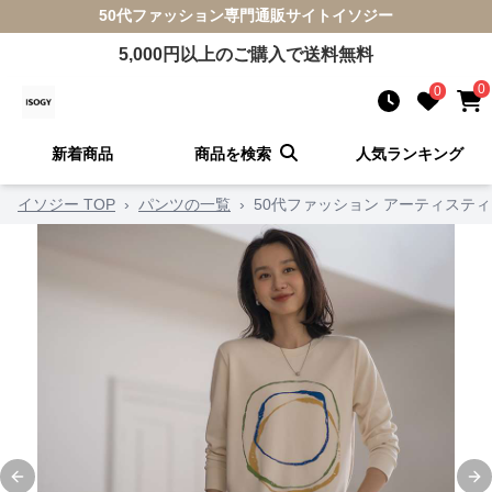
50代ファッション
専門通販サイト
イソジー
5,000
円以上のご購入で送料無料
0
0
新着商品
商品を検索
人気ランキング
イソジー TOP
›
パンツの一覧
›
50代ファッション アーティステ
Previous slide
Ne