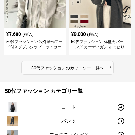
¥
7,600
¥
9,000
(税込)
(税込)
50代ファッション 秋冬新作フー
50代ファッション 体型カバー
ド付きダブルジップニットカー
ロング カーディガン ゆったり
ディガン
ニット アウター
›
50代ファッション
の
カットソー
一覧へ
50代ファッション カテゴリ一覧
コート
パンツ
ブラウス・シャツ