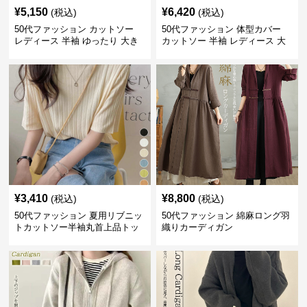
¥
5,150
¥
6,420
(税込)
(税込)
50代ファッション カットソー
50代ファッション 体型カバー
レディース 半袖 ゆったり 大き
カットソー 半袖 レディース 大
いサイズ 吸汗速乾 通気性
人上品 着回し抜群
¥
3,410
¥
8,800
(税込)
(税込)
50代ファッション 夏用リブニッ
50代ファッション 綿麻ロング羽
トカットソー半袖丸首上品トッ
織りカーディガン
プス