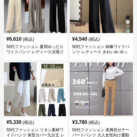
¥
6,610
¥
4,540
(税込)
(税込)
50代ファッション 夏用ゆったり
50代ファッション 綿麻ワイドパ
ワイドパンツ レディース涼感ゴ
ンツ レディース きれいめ ゆっ
ムウエスト楽ちんパンツ
たりロング
¥
5,330
¥
3,780
(税込)
(税込)
50代ファッション リネン素材ワ
50代ファッション 美脚見せテー
イドパンツ 体型カバー九分丈 レ
パードパンツ 大人女性向け通勤