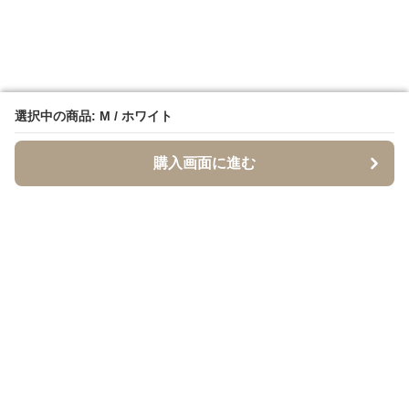
選択中の商品: M / ホワイト
選択中の商品: M / ホワイト
購入画面に進む
購入画面に進む
イソジー
について