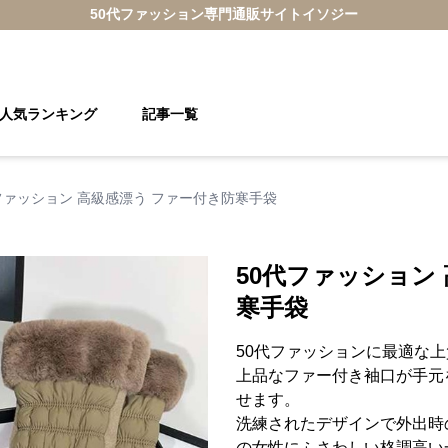
50代ファッション
専門通販サイト
イソジー
人気ランキング
記事一覧
ファッション 高級感漂う ファー付き防寒手袋
50代ファッション
寒手袋
50代ファッションに最適な
上品なファー付き袖口が手元
せます。
洗練されたデザインで外出時
の女性にふさわしい格調高い