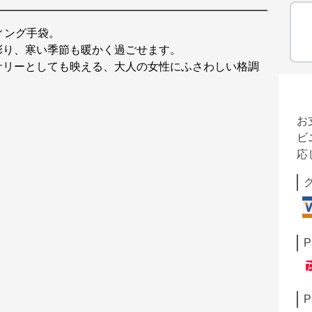
ィング手袋。
彩り、寒い季節も暖かく過ごせます。
サリーとしても映える、大人の女性にふさわしい格調
お
ビ
応
P
P