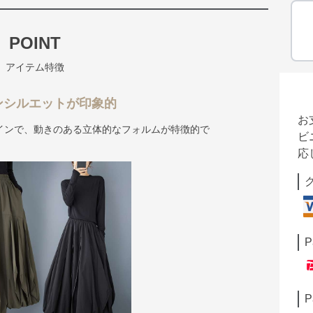
POINT
アイテム特徴
ンシルエットが印象的
お
インで、動きのある立体的なフォルムが特徴的で
ビ
応
P
P