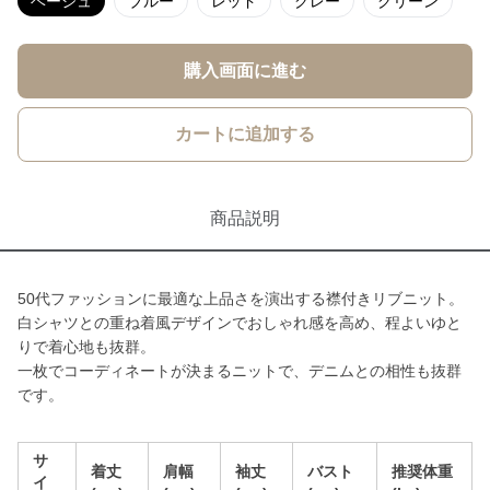
ベージュ
ブルー
レッド
グレー
グリーン
購入画面に進む
カートに追加する
商品説明
50代ファッションに最適な上品さを演出する襟付きリブニット。
白シャツとの重ね着風デザインでおしゃれ感を高め、程よいゆと
りで着心地も抜群。
一枚でコーディネートが決まるニットで、デニムとの相性も抜群
です。
サ
着丈
肩幅
袖丈
バスト
推奨体重
イ