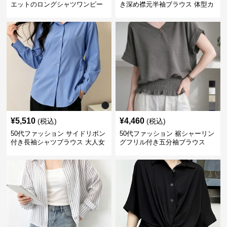
エットのロングシャツワンピー
き深め襟元半袖ブラウス 体型カ
ス
バー
¥
5,510
¥
4,460
(税込)
(税込)
50代ファッション サイドリボン
50代ファッション 裾シャーリン
付き長袖シャツブラウス 大人女
グフリル付き五分袖ブラウス
性向け