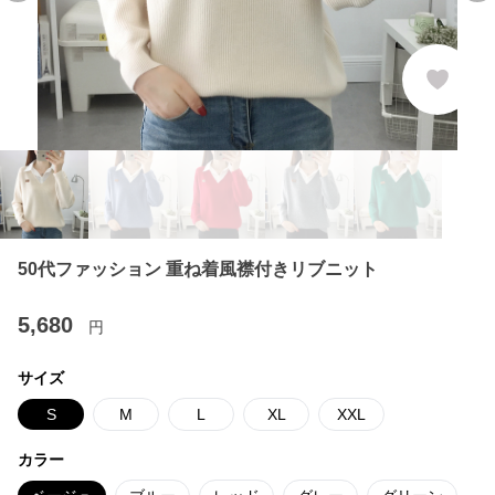
50代ファッション 重ね着風襟付きリブニット
5,680
円
サイズ
S
M
L
XL
XXL
カラー