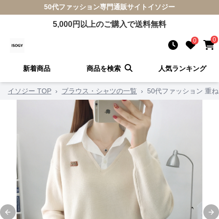
50代ファッション
専門通販サイト
イソジー
5,000
円以上のご購入で送料無料
0
0
新着商品
商品を検索
人気ランキング
イソジー TOP
›
ブラウス・シャツの一覧
›
50代ファッション 重
Previous slide
Ne