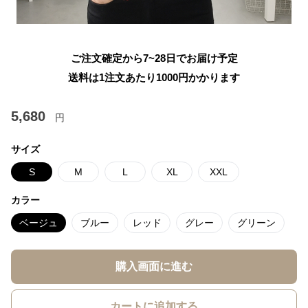
ご注文確定から7~28日でお届け予定
送料は1注文あたり
1000
円かかります
5,680
円
サイズ
S
M
L
XL
XXL
カラー
ベージュ
ブルー
レッド
グレー
グリーン
購入画面に進む
カートに追加する