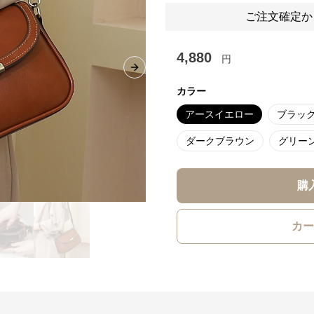
ご注文確定か
4,880
円
Next slide
カラー
アースイエロー
ブラッ
ダークブラウン
グリー
購
カー