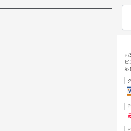
お
ビ
応
P
P