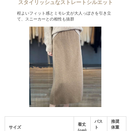
スタイリッシュなストレートシルエット
程よいフィット感とミモレ丈が大人っぽさを引き立
て、スニーカーとの相性も抜群
バス
推奨
着丈
サイズ
ト
体重
(cm)