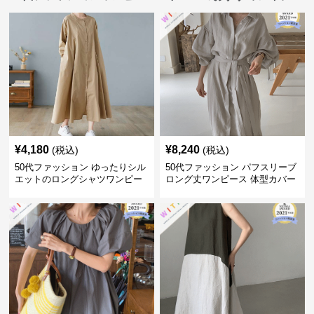
¥
4,180
¥
8,240
(税込)
(税込)
50代ファッション ゆったりシル
50代ファッション パフスリーブ
エットのロングシャツワンピー
ロング丈ワンピース 体型カバー
ス
大人上品