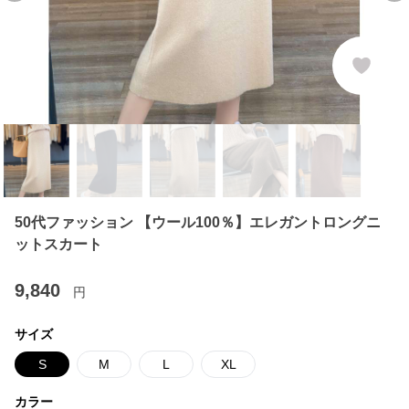
50代ファッション 【ウール100％】エレガントロングニ
ットスカート
9,840
円
サイズ
S
M
L
XL
カラー