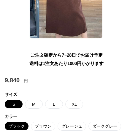
ご注文確定から7~28日でお届け予定
送料は1注文あたり
1000
円かかります
9,840
円
サイズ
S
M
L
XL
カラー
ブラック
ブラウン
グレージュ
ダークグレー