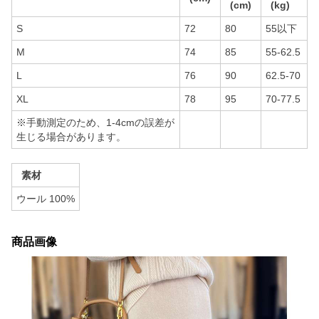
(cm)
(kg)
S
72
80
55以下
M
74
85
55-62.5
L
76
90
62.5-70
XL
78
95
70-77.5
※手動測定のため、1-4cmの誤差が
生じる場合があります。
素材
ウール 100%
商品画像