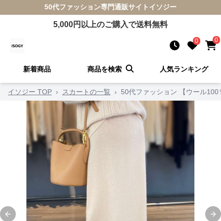
50代ファッション
専門通販サイト
イソジー
5,000
円以上のご購入で送料無料
0
0
新着商品
商品を検索
人気ランキング
イソジー TOP
›
スカートの一覧
›
50代ファッション 【ウール1
Previous slide
Ne