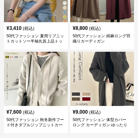
¥
3,410
¥
8,800
(税込)
(税込)
50代ファッション 夏用リブニッ
50代ファッション 綿麻ロング羽
トカットソー半袖丸首上品トッ
織りカーディガン
プス
¥
7,600
¥
9,000
(税込)
(税込)
50代ファッション 秋冬新作フー
50代ファッション 体型カバー
ド付きダブルジップニットカー
ロング カーディガン ゆったり
ディガン
ニット アウター