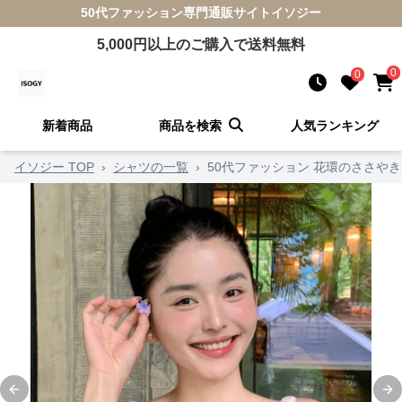
50代ファッション
専門通販サイト
イソジー
5,000
円以上のご購入で送料無料
0
0
新着商品
商品を検索
人気ランキング
イソジー TOP
›
シャツの一覧
›
50代ファッション 花環のささや
Previous slide
Ne