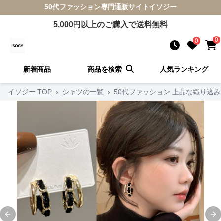
50代ファッション
専門通販サイト
イソジー
5,000
円以上のご購入で送料無料
0
0
新着商品
商品を検索
人気ランキング
イソジー TOP
›
シャツの一覧
›
50代ファッション 上品な織り込
Previous slide
Ne