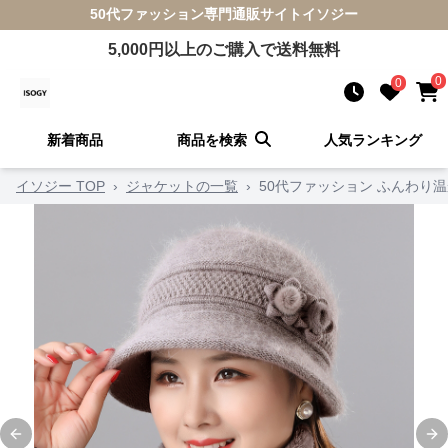
50代ファッション
専門通販サイト
イソジー
5,000
円以上のご購入で送料無料
0
0
新着商品
商品を検索
人気ランキング
イソジー TOP
›
ジャケットの一覧
›
50代ファッション ふんわり
Previous slide
Ne