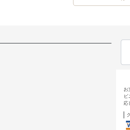
お
ビ
応