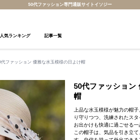
50代ファッション
専門通販サイト
イソジー
人気ランキング
記事一覧
0代ファッション 優雅な水玉模様の日よけ帽
50代ファッション
帽
上品な水玉模様が魅力の帽子
り守りつつ、洗練されたスタ
お出かけも快適に過ごせる一
この帽子は、気品を引き立て
す。自信を持って外出できる