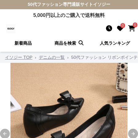
50代ファッション
専門通販サイト
イソジー
5,000
円以上のご購入で送料無料
0
0
新着商品
商品を検索
人気ランキング
イソジー TOP
›
デニムの一覧
›
50代ファッション リボンポイン
Previous slide
Ne