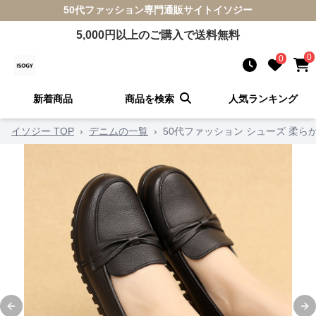
50代ファッション
専門通販サイト
イソジー
5,000
円以上のご購入で送料無料
0
0
新着商品
商品を検索
人気ランキング
イソジー TOP
›
デニムの一覧
›
50代ファッション シューズ 柔
Previous slide
Ne