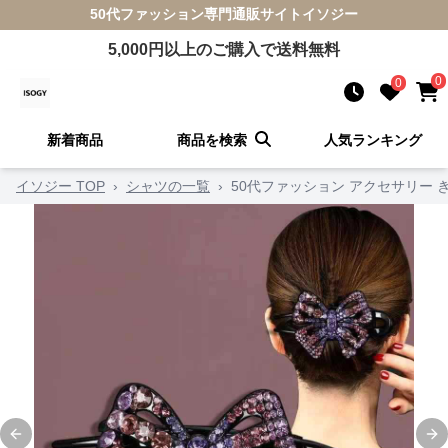
50代ファッション
専門通販サイト
イソジー
5,000
円以上のご購入で送料無料
0
0
新着商品
商品を検索
人気ランキング
イソジー TOP
›
シャツの一覧
›
50代ファッション アクセサリー
Previous slide
Ne