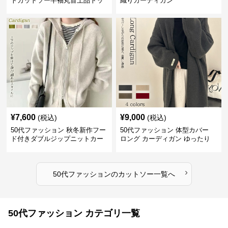
トカットソー半袖丸首上品トッ
織りカーディガン
プス
¥
7,600
¥
9,000
(税込)
(税込)
50代ファッション 秋冬新作フー
50代ファッション 体型カバー
ド付きダブルジップニットカー
ロング カーディガン ゆったり
ディガン
ニット アウター
›
50代ファッション
の
カットソー
一覧へ
50代ファッション カテゴリ一覧