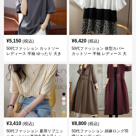
¥
5,150
¥
6,420
(税込)
(税込)
50代ファッション カットソー
50代ファッション 体型カバー
レディース 半袖 ゆったり 大き
カットソー 半袖 レディース 大
いサイズ 吸汗速乾 通気性
人上品 着回し抜群
¥
3,410
¥
8,800
(税込)
(税込)
50代ファッション 夏用リブニッ
50代ファッション 綿麻ロング羽