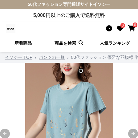
50代ファッション
専門通販サイト
イソジー
5,000
円以上のご購入で送料無料
0
0
新着商品
商品を検索
人気ランキング
イソジー TOP
›
パンツの一覧
›
50代ファッション 優雅な羽模様 
Previous slide
Ne