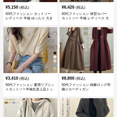
¥
5,150
¥
6,420
(税込)
(税込)
50代ファッション カットソー
50代ファッション 体型カバー
レディース 半袖 ゆったり 大き
カットソー 半袖 レディース 大
いサイズ 吸汗速乾 通気性
人上品 着回し抜群
¥
3,410
¥
8,800
(税込)
(税込)
50代ファッション 夏用リブニッ
50代ファッション 綿麻ロング羽
トカットソー半袖丸首上品トッ
織りカーディガン
プス