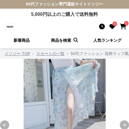
50代ファッション
専門通販サイト
イソジー
5,000
円以上のご購入で送料無料
0
0
新着商品
商品を検索
人気ランキング
イソジー TOP
›
スカートの一覧
›
50代ファッション 花柄ラップ
Previous slide
Ne