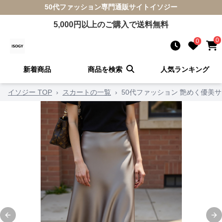
50代ファッション
専門通販サイト
イソジー
5,000
円以上のご購入で送料無料
0
0
新着商品
商品を検索
人気ランキング
イソジー TOP
›
スカートの一覧
›
50代ファッション 艶めく優美
Previous slide
Ne