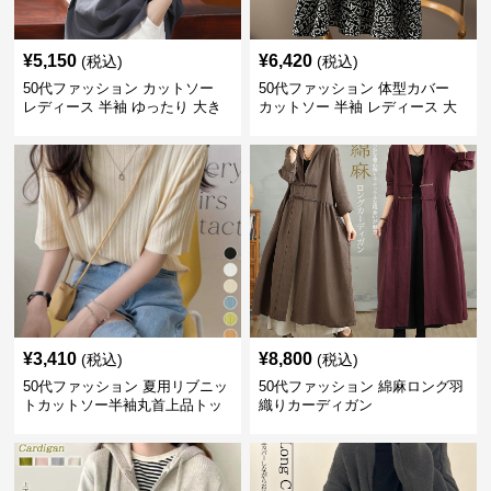
¥
5,150
¥
6,420
(税込)
(税込)
50代ファッション カットソー
50代ファッション 体型カバー
レディース 半袖 ゆったり 大き
カットソー 半袖 レディース 大
いサイズ 吸汗速乾 通気性
人上品 着回し抜群
¥
3,410
¥
8,800
(税込)
(税込)
50代ファッション 夏用リブニッ
50代ファッション 綿麻ロング羽
トカットソー半袖丸首上品トッ
織りカーディガン
プス