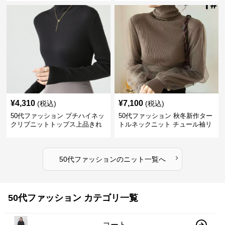
¥
4,310
¥
7,100
(税込)
(税込)
50代ファッション プチハイネッ
50代ファッション 秋冬新作ター
クリブニットトップス上品きれ
トルネックニット チュール袖リ
いめ
ブ編み長袖
›
50代ファッション
の
ニット
一覧へ
50代ファッション カテゴリ一覧
コート