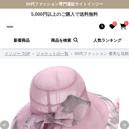
50代ファッション
専門通販サイト
イソジー
5,000
円以上のご購入で送料無料
0
0
新着商品
商品を検索
人気ランキング
イソジー TOP
›
ジャケットの一覧
›
50代ファッション 優美な花
Previous slide
Ne