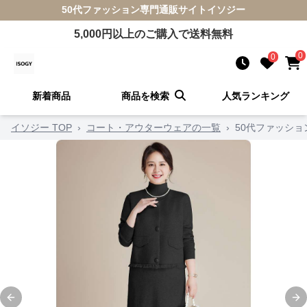
50代ファッション
専門通販サイト
イソジー
5,000
円以上のご購入で送料無料
0
0
新着商品
商品を検索
人気ランキング
イソジー TOP
›
コート・アウターウェアの一覧
›
50代ファッシ
Previous slide
Ne