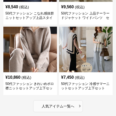
¥
8,540
¥
9,560
(税込)
(税込)
50代ファッション こなれ感抜群
50代ファッション 上品テーラー
ニットセットアップ上品スタイ
ドジャケット ワイドパンツ セ
ルセットアイテム
ットアイテム
¥
10,860
¥
7,450
(税込)
(税込)
50代ファッション きれいめポロ
50代ファッション 冷感サマーニ
襟ニットセットアップ上下セッ
ットセットアップ上下セット
トアイテム秋冬
›
人気アイテム一覧へ