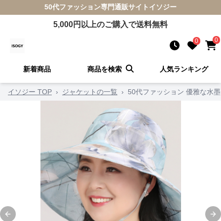
50代ファッション
専門通販サイト
イソジー
5,000
円以上のご購入で送料無料
0
0
新着商品
商品を検索
人気ランキング
イソジー TOP
›
ジャケットの一覧
›
50代ファッション 優雅な水
Previous slide
Ne