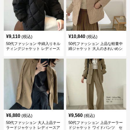
¥
9,110
¥
10,840
(税込)
(税込)
50代ファッション 中綿入りキル
50代ファッション 上品な軽量中
ティングジャケット レディース
綿ジャケット 大人のきれいめシ
防寒
ョート丈コート
¥
6,880
¥
9,560
(税込)
(税込)
50代ファッション 大人上品テー
50代ファッション 上品テーラー
ラードジャケット レディースア
ドジャケット ワイドパンツ セ