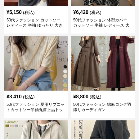
¥
5,150
¥
6,420
(税込)
(税込)
50代ファッション カットソー
50代ファッション 体型カバー
レディース 半袖 ゆったり 大き
カットソー 半袖 レディース 大
いサイズ 吸汗速乾 通気性
人上品 着回し抜群
¥
3,410
¥
8,800
(税込)
(税込)
50代ファッション 夏用リブニッ
50代ファッション 綿麻ロング羽
トカットソー半袖丸首上品トッ
織りカーディガン
プス