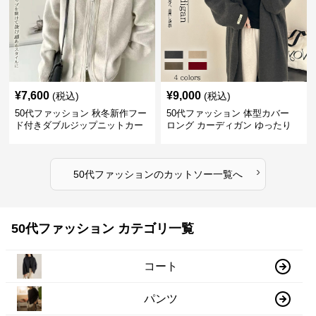
¥
7,600
¥
9,000
(税込)
(税込)
50代ファッション 秋冬新作フー
50代ファッション 体型カバー
ド付きダブルジップニットカー
ロング カーディガン ゆったり
ディガン
ニット アウター
›
50代ファッション
の
カットソー
一覧へ
50代ファッション カテゴリ一覧
コート
パンツ