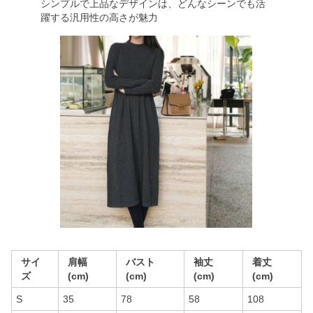
シンプルで上品なデザインは、どんなシーンでも活
躍する汎用性の高さが魅力
サイ
肩幅
バスト
袖丈
着丈
ズ
(cm)
(cm)
(cm)
(cm)
S
35
78
58
108