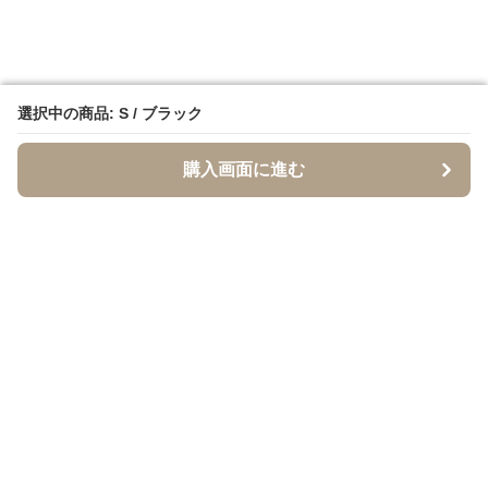
選択中の商品: S / ブラック
選択中の商品: S / ブラック
購入画面に進む
購入画面に進む
イソジー
について