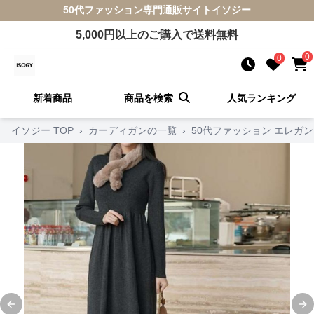
50代ファッション
専門通販サイト
イソジー
5,000
円以上のご購入で送料無料
0
0
新着商品
商品を検索
人気ランキング
イソジー TOP
›
カーディガンの一覧
›
50代ファッション エレガン
Previous slide
Ne