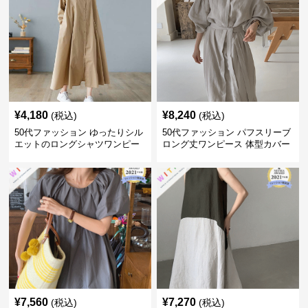
¥
4,180
¥
8,240
(税込)
(税込)
50代ファッション ゆったりシル
50代ファッション パフスリーブ
エットのロングシャツワンピー
ロング丈ワンピース 体型カバー
ス
大人上品
¥
7,560
¥
7,270
(税込)
(税込)