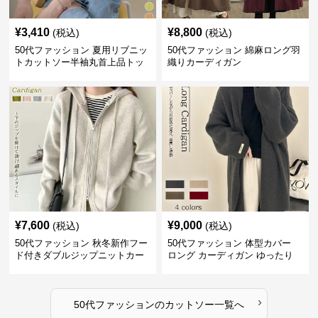
¥
3,410
¥
8,800
(税込)
(税込)
50代ファッション 夏用リブニッ
50代ファッション 綿麻ロング羽
トカットソー半袖丸首上品トッ
織りカーディガン
プス
¥
7,600
¥
9,000
(税込)
(税込)
50代ファッション 秋冬新作フー
50代ファッション 体型カバー
ド付きダブルジップニットカー
ロング カーディガン ゆったり
ディガン
ニット アウター
›
50代ファッション
の
カットソー
一覧へ