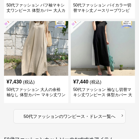
50代ファッション パフ袖マキシ
50代ファッション バイカラー切
丈ワンピース 体型カバー 大人カ
替マキシ丈ノースリーブワンピ
ジュアル
ース
¥
7,430
¥
7,440
(税込)
(税込)
50代ファッション 大人の余裕
50代ファッション 袖なし切替マ
袖なし 体型カバー マキシ丈ワン
キシ丈ワンピース 体型カバー 大
ピース
人向け
›
50代ファッション
の
ワンピース・ドレス
一覧へ