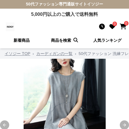
50代ファッション
専門通販サイト
イソジー
5,000
円以上のご購入で送料無料
0
0
新着商品
商品を検索
人気ランキング
イソジー TOP
›
カーディガンの一覧
›
50代ファッション 洗練フ
Previous slide
Ne