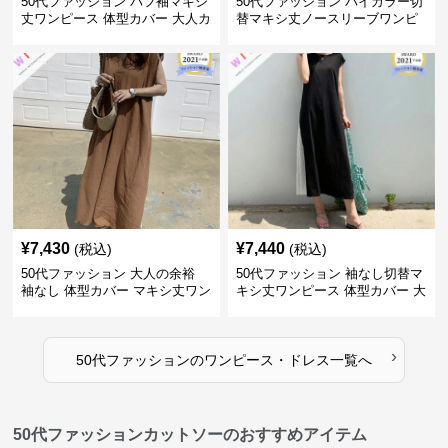
50代ファッション パフ袖マキシ
50代ファッション バイカラー切
丈ワンピース 体型カバー 大人カ
替マキシ丈ノースリーブワンピ
ジュアル
ース
¥
7,430
¥
7,440
(税込)
(税込)
50代ファッション 大人の余裕
50代ファッション 袖なし切替マ
袖なし 体型カバー マキシ丈ワン
キシ丈ワンピース 体型カバー 大
ピース
人向け
›
50代ファッション
の
ワンピース・ドレス
一覧へ
50代ファッションカットソーのおすすめアイテム