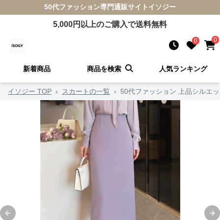
50代ファッション
専門通販サイト
イソジー
5,000
円以上のご購入で送料無料
0
0
新着商品
商品を検索
人気ランキング
イソジー TOP
›
スカートの一覧
›
50代ファッション 上品シルエ
Previous slide
Ne