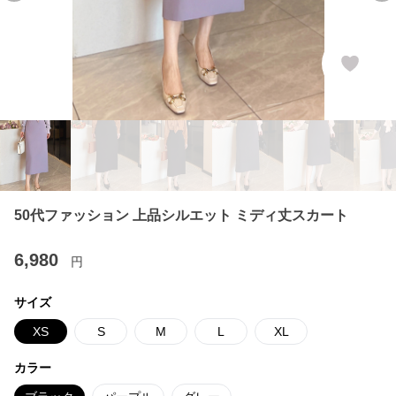
50代ファッション 上品シルエット ミディ丈スカート
6,980
円
サイズ
XS
S
M
L
XL
カラー