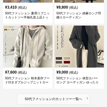
¥
3,410
¥
8,800
(税込)
(税込)
50代ファッション 夏用リブニッ
50代ファッション 綿麻ロング羽
トカットソー半袖丸首上品トッ
織りカーディガン
プス
¥
7,600
¥
9,000
(税込)
(税込)
50代ファッション 秋冬新作フー
50代ファッション 体型カバー
ド付きダブルジップニットカー
ロング カーディガン ゆったり
ディガン
ニット アウター
›
50代ファッション
の
カットソー
一覧へ