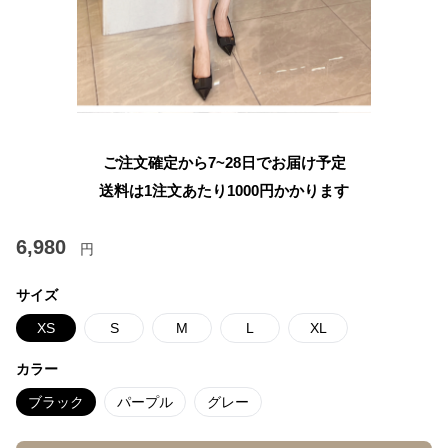
ご注文確定から7~28日でお届け予定
送料は1注文あたり
1000
円かかります
6,980
円
サイズ
XS
S
M
L
XL
カラー
ブラック
パープル
グレー