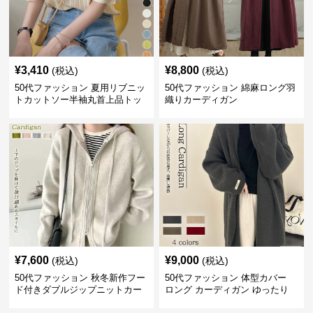
¥
3,410
¥
8,800
(税込)
(税込)
50代ファッション 夏用リブニッ
50代ファッション 綿麻ロング羽
トカットソー半袖丸首上品トッ
織りカーディガン
プス
¥
7,600
¥
9,000
(税込)
(税込)
50代ファッション 秋冬新作フー
50代ファッション 体型カバー
ド付きダブルジップニットカー
ロング カーディガン ゆったり
ディガン
ニット アウター