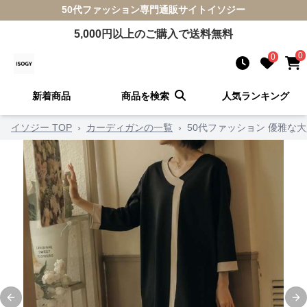
50代ファッション
専門通販サイト
イソジー
5,000
円以上のご購入で送料無料
0
0
新着商品
商品を検索
人気ランキング
イソジー TOP
›
カーディガンの一覧
›
50代ファッション 優雅な
Previous slide
Ne