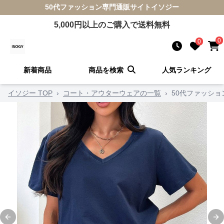
50代ファッション
専門通販サイト
イソジー
5,000
円以上のご購入で送料無料
0
0
新着商品
商品を検索
人気ランキング
イソジー TOP
›
コート・アウターウェアの一覧
›
50代ファッショ
Previous slide
Ne