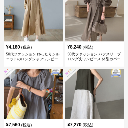
¥
4,180
¥
8,240
(税込)
(税込)
50代ファッション ゆったりシル
50代ファッション パフスリーブ
エットのロングシャツワンピー
ロング丈ワンピース 体型カバー
ス
大人上品
¥
7,560
¥
7,270
(税込)
(税込)