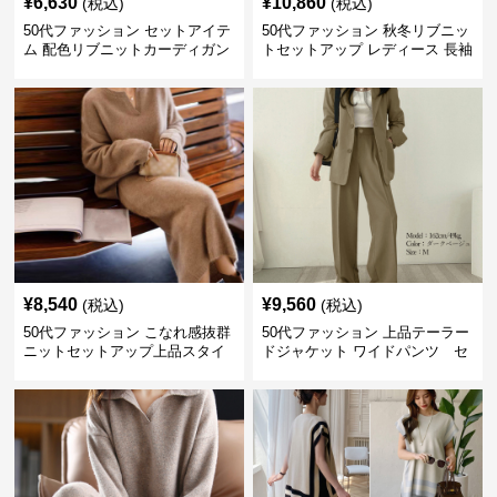
¥
6,630
¥
10,860
(税込)
(税込)
50代ファッション セットアイテ
50代ファッション 秋冬リブニッ
ム 配色リブニットカーディガン
トセットアップ レディース 長袖
キャミソール2点セット
セットアイテム
¥
8,540
¥
9,560
(税込)
(税込)
50代ファッション こなれ感抜群
50代ファッション 上品テーラー
ニットセットアップ上品スタイ
ドジャケット ワイドパンツ セ
ルセットアイテム
ットアイテム