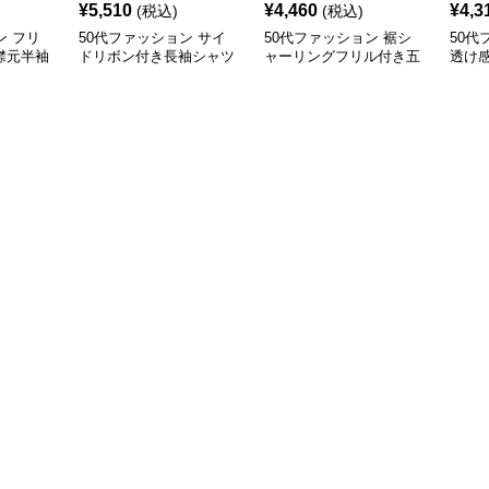
¥
5,510
¥
4,460
¥
4,3
(税込)
(税込)
ン フリ
50代ファッション サイ
50代ファッション 裾シ
50代
襟元半袖
ドリボン付き長袖シャツ
ャーリングフリル付き五
透け
バー
ブラウス 大人女性向け
分袖ブラウス
型カ