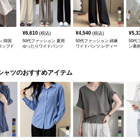
¥
6,610
¥
4,540
¥
5,3
(税込)
(税込)
ン 韓国
50代ファッション 夏用
50代ファッション 綿麻
50代
ロップド
ゆったりワイドパンツ
ワイドパンツ レディー
ン素
ープレデ
レディース涼感ゴムウエ
ス きれいめ ゆったりロ
型カ
スト楽ちんパンツ
ング
ース
シャツ
のおすすめアイテム