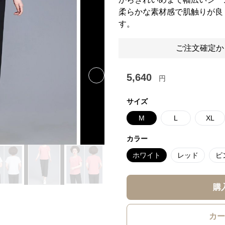
柔らかな素材感で肌触りが良
す。
ご注文確定か
5,640
円
Next slide
サイズ
M
L
XL
カラー
ホワイト
レッド
ピ
購
カー