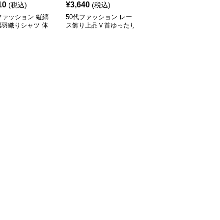
10
¥
3,640
¥
6,420
(税込)
(税込)
(税込)
ファッション 縦縞
50代ファッション レー
50代ファッション 大人
感羽織りシャツ 体
ス飾り上品Ｖ首ゆったり
向けゆったり捻りデザイ
バー大人上品
長袖ブラウス
ンブラウス半袖