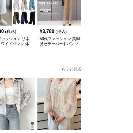
30
¥
3,780
¥
5,060
(税込)
(税込)
(税込)
ファッション リネ
50代ファッション 美脚
50代ファッション 縦縞
材ワイドパンツ 体
見せテーパードパンツ
ワイドパンツ春夏秋ロン
バー九分丈 レディ
大人女性向け通勤用スー
グ丈美脚パンツ
パンツ
ツパンツ
もっと見る