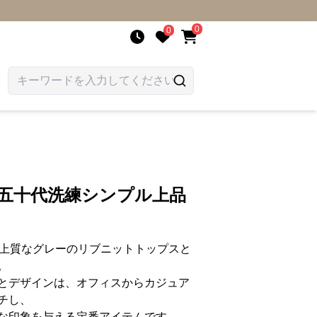
0
0
 五十代洗練シンプル上品
た上質なグレーのリブニットトップスと
。
とデザインは、オフィスからカジュア
チし、
な印象を与える定番アイテムです。