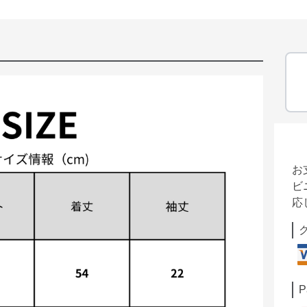
お
ビ
応
P