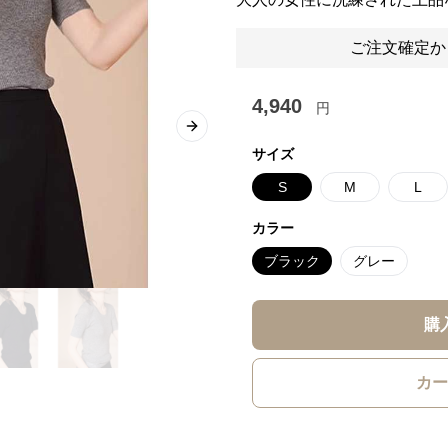
ご注文確定か
4,940
円
Next slide
サイズ
S
M
L
カラー
ブラック
グレー
購
カー