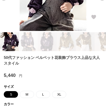
50代ファッション ベルベット花装飾ブラウス上品な大人
スタイル
5,440
円
サイズ
S
M
L
XL
カラー