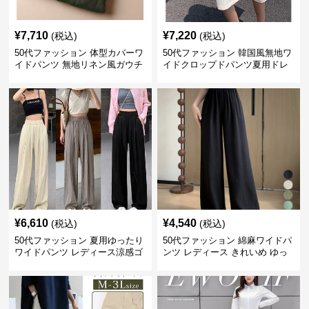
¥
7,710
¥
7,220
(税込)
(税込)
50代ファッション 体型カバーワ
50代ファッション 韓国風無地ワ
イドパンツ 無地リネン風ガウチ
イドクロップドパンツ夏用ドレ
ョパンツ レディース
ープレディース
¥
6,610
¥
4,540
(税込)
(税込)
50代ファッション 夏用ゆったり
50代ファッション 綿麻ワイドパ
ワイドパンツ レディース涼感ゴ
ンツ レディース きれいめ ゆっ
ムウエスト楽ちんパンツ
たりロング