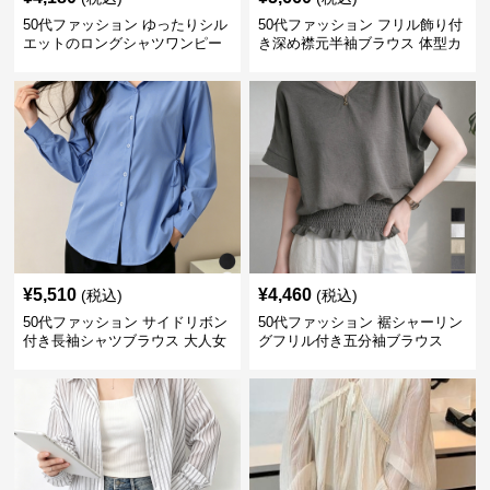
50代ファッション ゆったりシル
50代ファッション フリル飾り付
エットのロングシャツワンピー
き深め襟元半袖ブラウス 体型カ
ス
バー
¥
5,510
¥
4,460
(税込)
(税込)
50代ファッション サイドリボン
50代ファッション 裾シャーリン
付き長袖シャツブラウス 大人女
グフリル付き五分袖ブラウス
性向け