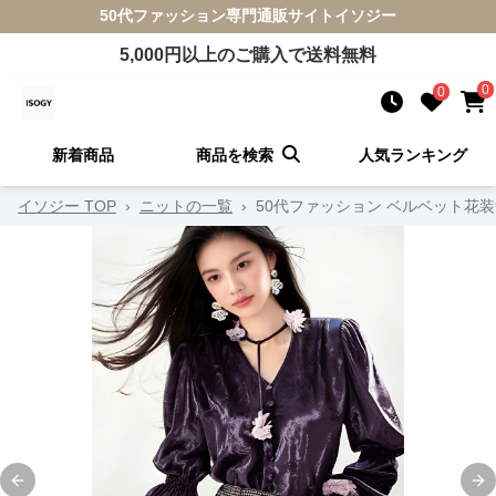
50代ファッション
専門通販サイト
イソジー
5,000
円以上のご購入で送料無料
0
0
新着商品
商品を検索
人気ランキング
イソジー TOP
›
ニットの一覧
›
50代ファッション ベルベット花
Previous slide
Ne