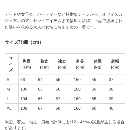
デートや女子会、パーティーなど特別なシーンから、オフィスカ
ジュアルのアクセントアイテムまで幅広く活躍。上品で洗練され
た装いを求める大人の女性におすすめの一着です。
サイズ詳細（cm）
サ
胸囲
着丈
袖丈
身長
体重
肩幅
イ
(cm)
(cm)
(cm)
(cm)
(kg)
(cm)
ズ
S
96
64
55
160
45
37
M
100
65
56
160
50
38
L
104
66
57
160
55
39
XL
108
67
58
160
60
40
胸囲、着丈、袖丈、肩幅は計測により2～4cmの誤差が生じる場合
があります。