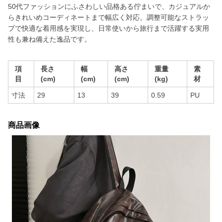
50代ファッションにふさわしい品格ある佇まいで、カジュアルか
らきれいめコーディネートまで幅広く対応。調整可能なストラッ
プで快適な着用感を実現し、日常使いから旅行まで活躍する実用
性も兼ね備えた逸品です。
項
長さ
幅
高さ
重量
素
目
(cm)
(cm)
(cm)
(kg)
材
寸法
29
13
39
0.59
PU
商品画像