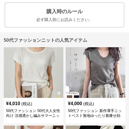
購入時のルール
必ず購入前にお読みください。
50代ファッションニットの人気アイテム
¥
4,010
¥
4,000
(税込)
(税込)
50代ファッション 50代大人女性
50代ファッション 新作薄手ニッ
向け 涼感透かし編みサマーニッ
トベスト無地ゆったり着痩せ効
ト半袖トップス
果