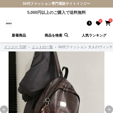
50代ファッション
専門通販サイト
イソジー
5,000
円以上のご購入で送料無料
0
0
新着商品
商品を検索
人気ランキング
イソジー TOP
›
ニットの一覧
›
50代ファッション 大人のヴィン
Previous slide
Ne