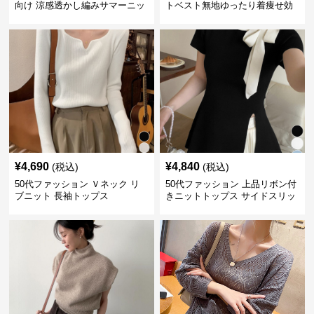
向け 涼感透かし編みサマーニッ
トベスト無地ゆったり着痩せ効
ト半袖トップス
果
¥
4,690
¥
4,840
(税込)
(税込)
50代ファッション Ｖネック リ
50代ファッション 上品リボン付
ブニット 長袖トップス
きニットトップス サイドスリッ
ト