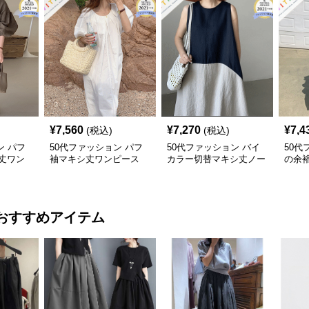
¥
7,560
¥
7,270
¥
7,4
(税込)
(税込)
ン パフ
50代ファッション パフ
50代ファッション バイ
50代
丈ワン
袖マキシ丈ワンピース
カラー切替マキシ丈ノー
の余裕
ー 大人
体型カバー 大人カジュ
スリーブワンピース
ー 
アル
おすすめアイテム