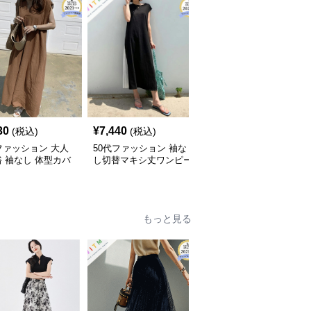
30
¥
7,440
¥
9,720
(税込)
(税込)
(税込)
ファッション 大人
50代ファッション 袖な
50代ファッション 春夏
 袖なし 体型カバ
し切替マキシ丈ワンピー
透かし編みフリンジロン
マキシ丈ワンピース
ス 体型カバー 大人向け
グワンピース 体型カバ
ー 大人上品
もっと見る