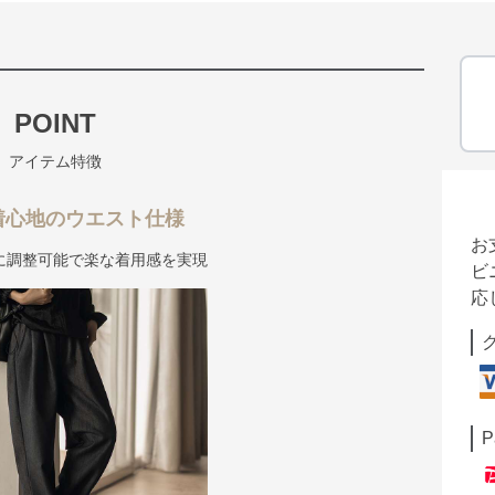
POINT
アイテム特徴
着心地のウエスト仕様
お
に調整可能で楽な着用感を実現
ビ
応
P