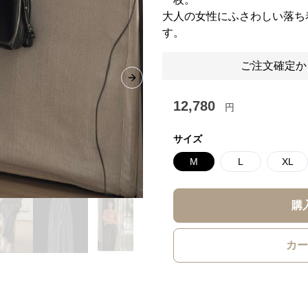
大人の女性にふさわしい落ち
す。
ご注文確定か
Next slide
12,780
円
サイズ
M
L
XL
購
カー