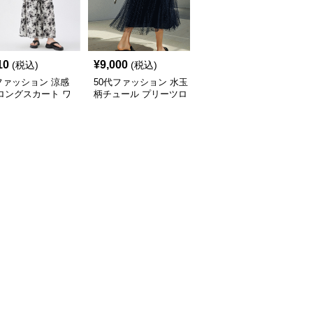
10
¥
9,000
¥
8,280
(税込)
(税込)
(税込)
ファッション 涼感
50代ファッション 水玉
50代ファッション 大人
ロングスカート ワ
柄チュール プリーツロ
上品なフレアロング丈ス
パンツ 水墨画風
ングスカート
カート 体型カバー