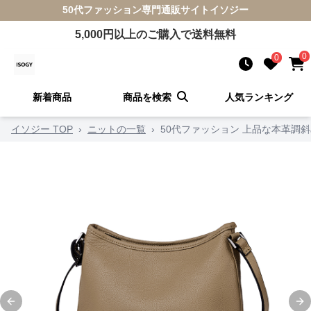
50代ファッション
専門通販サイト
イソジー
5,000
円以上のご購入で送料無料
0
0
新着商品
商品を検索
人気ランキング
イソジー TOP
›
ニットの一覧
›
50代ファッション 上品な本革調
Previous slide
Ne