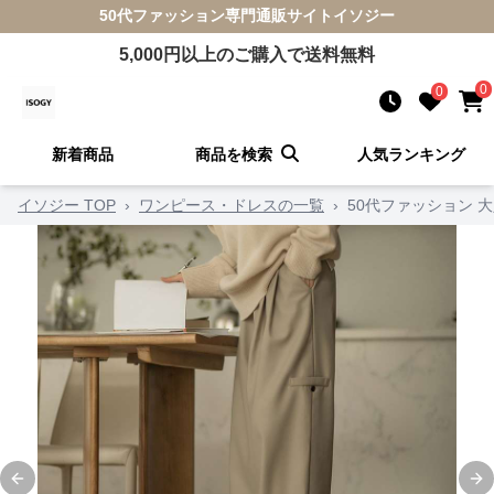
50代ファッション
専門通販サイト
イソジー
5,000
円以上のご購入で送料無料
0
0
新着商品
商品を検索
人気ランキング
イソジー TOP
›
ワンピース・ドレスの一覧
›
50代ファッション 
Previous slide
Ne