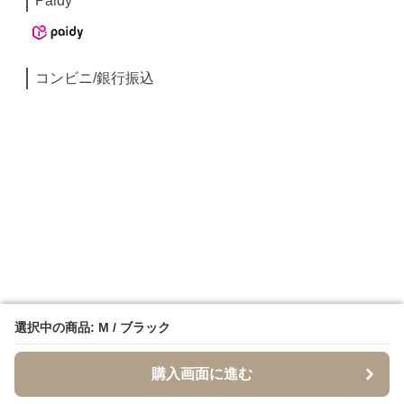
Paidy
コンビニ/銀行振込
選択中の商品: M / ブラック
選択中の商品: M / ブラック
購入画面に進む
購入画面に進む