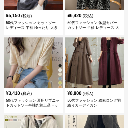
¥
5,150
¥
6,420
(税込)
(税込)
50代ファッション カットソー
50代ファッション 体型カバー
レディース 半袖 ゆったり 大き
カットソー 半袖 レディース 大
いサイズ 吸汗速乾 通気性
人上品 着回し抜群
¥
3,410
¥
8,800
(税込)
(税込)
50代ファッション 夏用リブニッ
50代ファッション 綿麻ロング羽
トカットソー半袖丸首上品トッ
織りカーディガン
プス