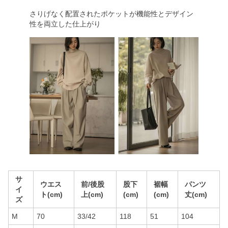
さりげなく配置されたポケットが機能性とデザイン
性を両立した仕上がり
サ
ウエス
前/後股
股下
裾幅
パンツ
イ
ト(cm)
上(cm)
(cm)
(cm)
丈(cm)
ズ
M
70
33/42
118
51
104