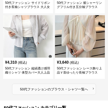
50代ファッション サイドリボン
50代ファッション 裾シャーリン
付き長袖シャツブラウス 大人女
グフリル付き五分袖ブラウス
性向け
¥
4,310
¥
3,640
(税込)
(税込)
50代ファッション 縦縞透け感羽
50代ファッション レース飾り上
織りシャツ 体型カバー大人上品
品Ｖ首ゆったり長袖ブラウス
›
50代ファッション
の
ブラウス・シャツ
一覧へ
50代ファッション カテゴリ一覧