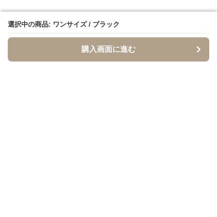
選択中の商品: ワンサイズ / ブラック
選択中の商品: ワンサイズ / ブラック
購入画面に進む
購入画面に進む
イソジー
について
利用規約