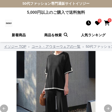
50代ファッション
専門通販サイト
イソジー
5,000
円以上のご購入で送料無料
0
0
新着商品
商品を検索
人気ランキング
イソジー TOP
›
コート・アウターウェアの一覧
›
50代ファッショ
Previous slide
Ne