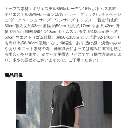
トップス素材：ポリエステル85%+レーヨン15% ボトムス素材：
ポリエステル85%+レーヨン15% カラー：ブラック/ライトベージ
ュ/ダークベージュ サイズ：ワンサイズ トップス： 着丈:前丈約
60cm/後ろ丈約63cm 肩幅:約50cm 袖丈:約17cm ゆき:約42cm 身
幅:約47cm 胸囲:約94-140cm ボトムス： 着丈:約100cm 股下:約
69cm ウエスト（ゴム仕様）:約56-110cm ヒップ:約92-140cm も
も周り:約56-80cm 裏地：なし 伸縮性：あり 透け感：淡色のみや
やあり ※ニット素材の為、伸縮具合によっては編みに隙間を感じ
る場合があります。 ※すべて平置きサイズです（採寸方法違いよ
り、多少の誤差がございますので、ご了承ください）。
商品画像