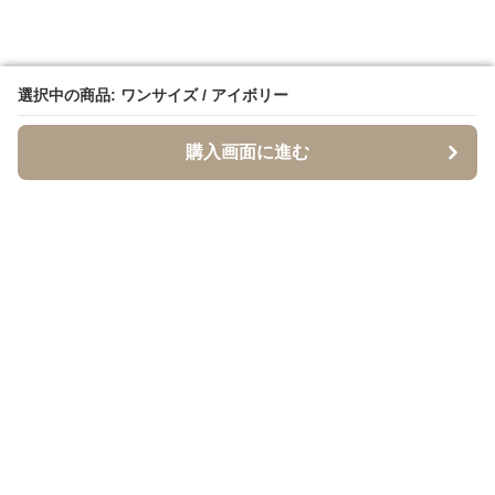
選択中の商品: ワンサイズ / アイボリー
選択中の商品: ワンサイズ / アイボリー
購入画面に進む
購入画面に進む
イソジー
について