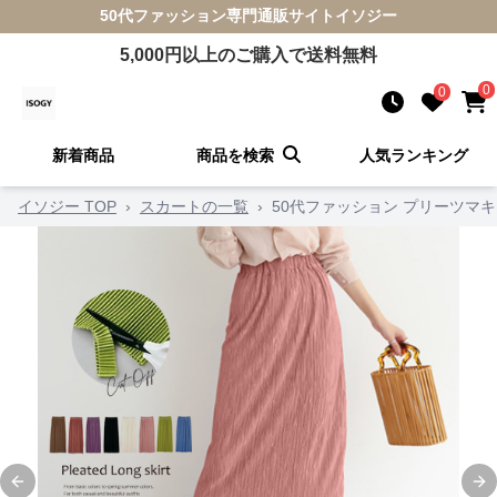
50代ファッション
専門通販サイト
イソジー
5,000
円以上のご購入で送料無料
0
0
新着商品
商品を検索
人気ランキング
イソジー TOP
›
スカートの一覧
›
50代ファッション プリーツマ
Previous slide
Ne