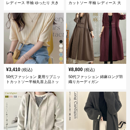
レディース 半袖 ゆったり 大き
カットソー 半袖 レディース 大
いサイズ 吸汗速乾 通気性
人上品 着回し抜群
¥
3,410
¥
8,800
(税込)
(税込)
50代ファッション 夏用リブニッ
50代ファッション 綿麻ロング羽
トカットソー半袖丸首上品トッ
織りカーディガン
プス