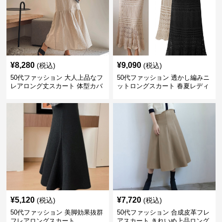
¥
8,280
¥
9,090
(税込)
(税込)
50代ファッション 大人上品なフ
50代ファッション 透かし編みニ
レアロング丈スカート 体型カバ
ットロングスカート 春夏レディ
ー
ース
¥
5,120
¥
7,720
(税込)
(税込)
50代ファッション 美脚効果抜群
50代ファッション 合成皮革フレ
フレアロングスカート
アスカート きれいめ上品ロング