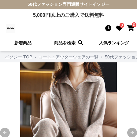
50代ファッション
専門通販サイト
イソジー
5,000
円以上のご購入で送料無料
0
0
新着商品
商品を検索
人気ランキング
イソジー TOP
›
コート・アウターウェアの一覧
›
50代ファッシ
Previous slide
Ne