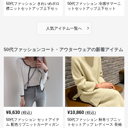
50代ファッション きれいめポロ
50代ファッション 冷感サマーニ
襟ニットセットアップ上下セッ
ットセットアップ上下セット
トアイテム秋冬
›
人気アイテム一覧へ
50代ファッションコート・アウターウェアの新着アイテム
¥
6,630
¥
10,860
(税込)
(税込)
50代ファッション セットアイテ
50代ファッション 秋冬リブニッ
ム 配色リブニットカーディガン
トセットアップ レディース 長袖