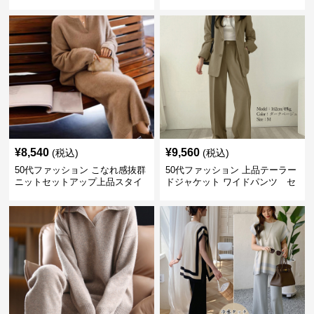
キャミソール2点セット
セットアイテム
¥
8,540
¥
9,560
(税込)
(税込)
50代ファッション こなれ感抜群
50代ファッション 上品テーラー
ニットセットアップ上品スタイ
ドジャケット ワイドパンツ セ
ルセットアイテム
ットアイテム