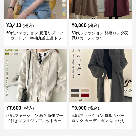
¥
3,410
¥
8,800
(税込)
(税込)
50代ファッション 夏用リブニッ
50代ファッション 綿麻ロング羽
トカットソー半袖丸首上品トッ
織りカーディガン
プス
¥
7,600
¥
9,000
(税込)
(税込)
50代ファッション 秋冬新作フー
50代ファッション 体型カバー
ド付きダブルジップニットカー
ロング カーディガン ゆったり
ディガン
ニット アウター