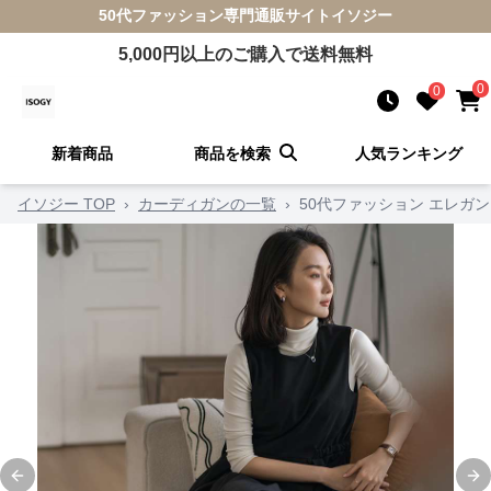
50代ファッション
専門通販サイト
イソジー
5,000
円以上のご購入で送料無料
0
0
新着商品
商品を検索
人気ランキング
イソジー TOP
›
カーディガンの一覧
›
50代ファッション エレガ
Previous slide
Ne