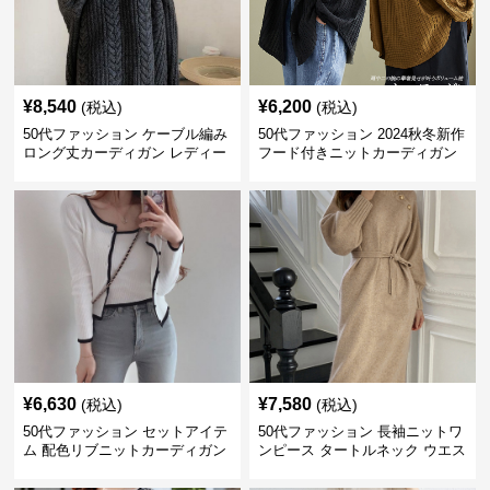
¥
8,540
¥
6,200
(税込)
(税込)
50代ファッション ケーブル編み
50代ファッション 2024秋冬新作
ロング丈カーディガン レディー
フード付きニットカーディガン
ス
羽織り
¥
6,630
¥
7,580
(税込)
(税込)
50代ファッション セットアイテ
50代ファッション 長袖ニットワ
ム 配色リブニットカーディガン
ンピース タートルネック ウエス
キャミソール2点セット
トマーク