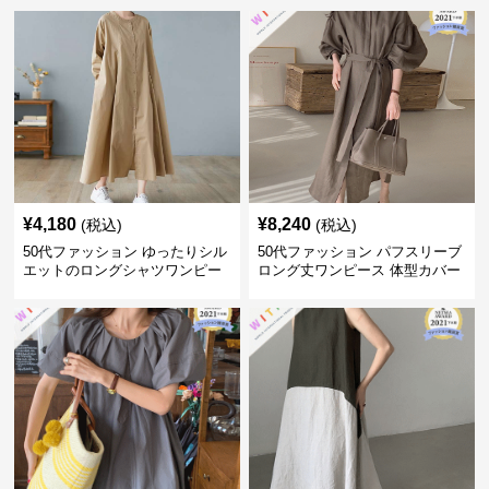
¥
4,180
¥
8,240
(税込)
(税込)
50代ファッション ゆったりシル
50代ファッション パフスリーブ
エットのロングシャツワンピー
ロング丈ワンピース 体型カバー
ス
大人上品