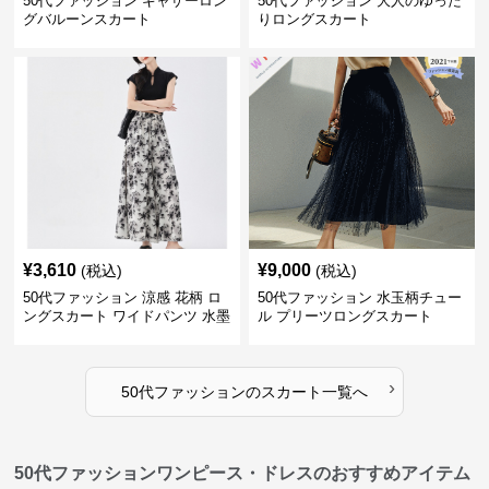
50代ファッション ギャザーロン
50代ファッション 大人のゆった
グバルーンスカート
りロングスカート
¥
3,610
¥
9,000
(税込)
(税込)
50代ファッション 涼感 花柄 ロ
50代ファッション 水玉柄チュー
ングスカート ワイドパンツ 水墨
ル プリーツロングスカート
画風
›
50代ファッション
の
スカート
一覧へ
50代ファッションワンピース・ドレスのおすすめアイテム