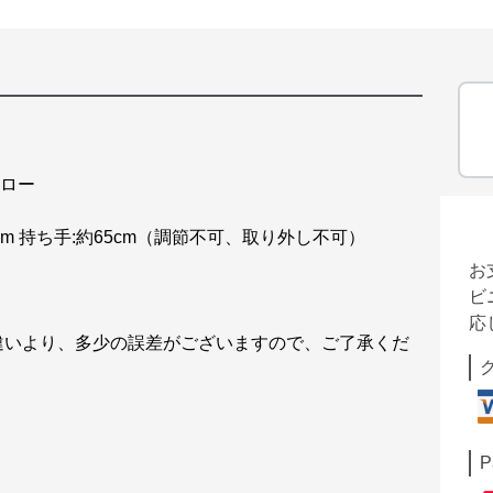
エロー
17cm 持ち手:約65cm（調節不可、取り外し不可）
お
ビ
応
違いより、多少の誤差がございますので、ご了承くだ
P