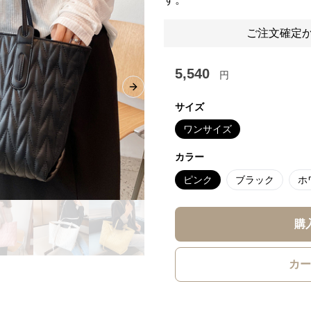
ご注文確定か
5,540
円
Next slide
サイズ
ワンサイズ
カラー
ピンク
ブラック
ホ
購
カー