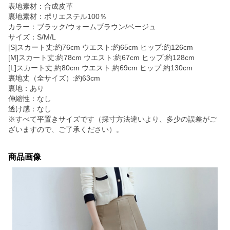
表地素材：合成皮革
裏地素材：ポリエステル100％
カラー：ブラック/ウォームブラウン/ベージュ
サイズ：S/M/L
[S]スカート丈:約76cm ウエスト:約65cm ヒップ:約126cm
[M]スカート丈:約78cm ウエスト:約67cm ヒップ:約128cm
[L]スカート丈:約80cm ウエスト:約69cm ヒップ:約130cm
裏地丈（全サイズ）:約63cm
裏地：あり
伸縮性：なし
透け感：なし
※すべて平置きサイズです（採寸方法違いより、多少の誤差がご
ざいますので、ご了承ください）。
商品画像