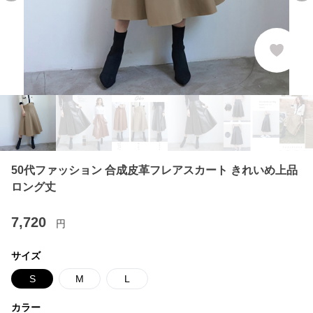
50代ファッション 合成皮革フレアスカート きれいめ上品
ロング丈
7,720
円
サイズ
S
M
L
カラー