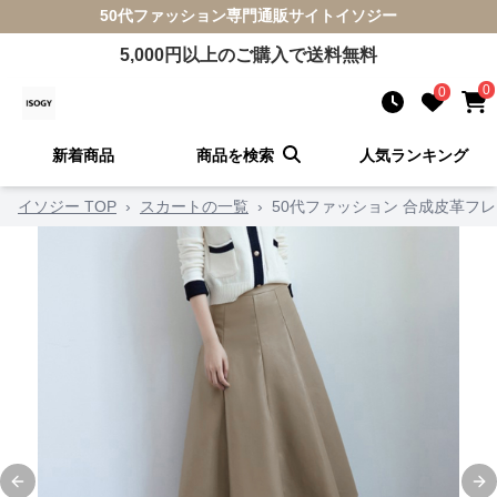
50代ファッション
専門通販サイト
イソジー
5,000
円以上のご購入で送料無料
0
0
新着商品
商品を検索
人気ランキング
イソジー TOP
›
スカートの一覧
›
50代ファッション 合成皮革フ
Previous slide
Ne