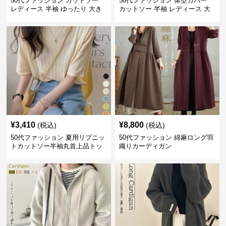
50代ファッション カットソー
50代ファッション 体型カバー
レディース 半袖 ゆったり 大き
カットソー 半袖 レディース 大
いサイズ 吸汗速乾 通気性
人上品 着回し抜群
¥
3,410
¥
8,800
(税込)
(税込)
50代ファッション 夏用リブニッ
50代ファッション 綿麻ロング羽
トカットソー半袖丸首上品トッ
織りカーディガン
プス