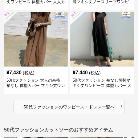
丈ワンピース 体型カバー 大人カ
替マキシ丈ノースリーブワンピ
ジュアル
ース
¥
7,430
¥
7,440
(税込)
(税込)
50代ファッション 大人の余裕
50代ファッション 袖なし切替マ
袖なし 体型カバー マキシ丈ワン
キシ丈ワンピース 体型カバー 大
ピース
人向け
›
50代ファッション
の
ワンピース・ドレス
一覧へ
50代ファッションカットソーのおすすめアイテム