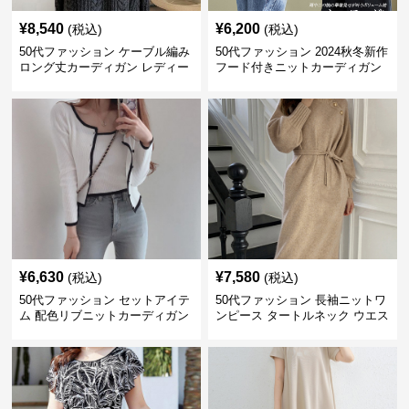
¥
8,540
¥
6,200
(税込)
(税込)
50代ファッション ケーブル編み
50代ファッション 2024秋冬新作
ロング丈カーディガン レディー
フード付きニットカーディガン
ス
羽織り
¥
6,630
¥
7,580
(税込)
(税込)
50代ファッション セットアイテ
50代ファッション 長袖ニットワ
ム 配色リブニットカーディガン
ンピース タートルネック ウエス
キャミソール2点セット
トマーク