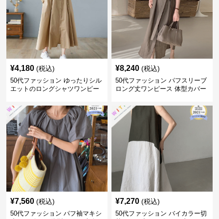
¥
4,180
¥
8,240
(税込)
(税込)
50代ファッション ゆったりシル
50代ファッション パフスリーブ
エットのロングシャツワンピー
ロング丈ワンピース 体型カバー
ス
大人上品
¥
7,560
¥
7,270
(税込)
(税込)
50代ファッション パフ袖マキシ
50代ファッション バイカラー切