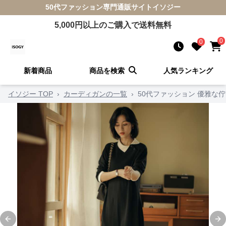
50代ファッション
専門通販サイト
イソジー
5,000
円以上のご購入で送料無料
0
0
新着商品
商品を検索
人気ランキング
イソジー TOP
›
カーディガンの一覧
›
50代ファッション 優雅な
Previous slide
Ne