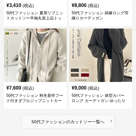
¥
3,410
¥
8,800
(税込)
(税込)
50代ファッション 夏用リブニッ
50代ファッション 綿麻ロング羽
トカットソー半袖丸首上品トッ
織りカーディガン
プス
¥
7,600
¥
9,000
(税込)
(税込)
50代ファッション 秋冬新作フー
50代ファッション 体型カバー
ド付きダブルジップニットカー
ロング カーディガン ゆったり
ディガン
ニット アウター
›
50代ファッション
の
カットソー
一覧へ