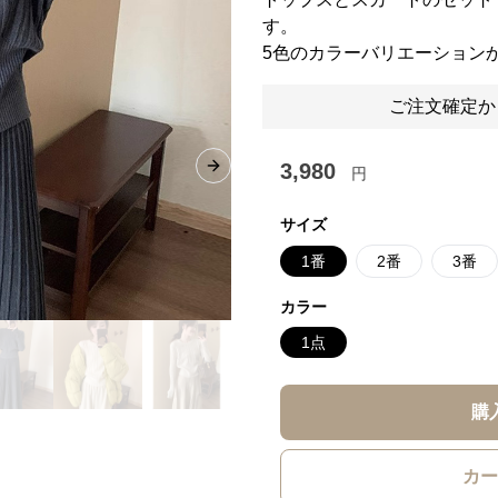
す。
5色のカラーバリエーション
ご注文確定か
3,980
円
Next slide
サイズ
1番
2番
3番
カラー
1点
購
カー