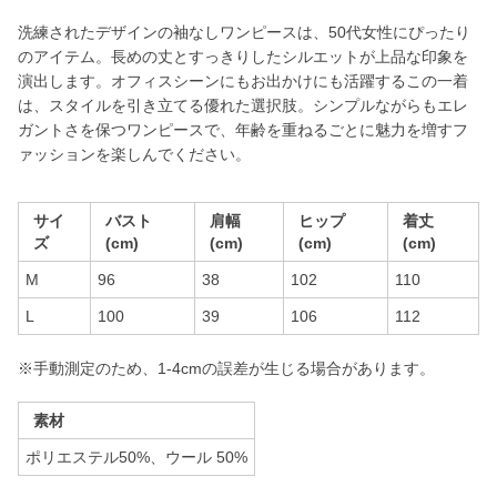
洗練されたデザインの袖なしワンピースは、50代女性にぴったり
のアイテム。長めの丈とすっきりしたシルエットが上品な印象を
演出します。オフィスシーンにもお出かけにも活躍するこの一着
は、スタイルを引き立てる優れた選択肢。シンプルながらもエレ
ガントさを保つワンピースで、年齢を重ねるごとに魅力を増すフ
ァッションを楽しんでください。
サイ
バスト
肩幅
ヒップ
着丈
ズ
(cm)
(cm)
(cm)
(cm)
M
96
38
102
110
L
100
39
106
112
※手動測定のため、1-4cmの誤差が生じる場合があります。
素材
ポリエステル50%、ウール 50%