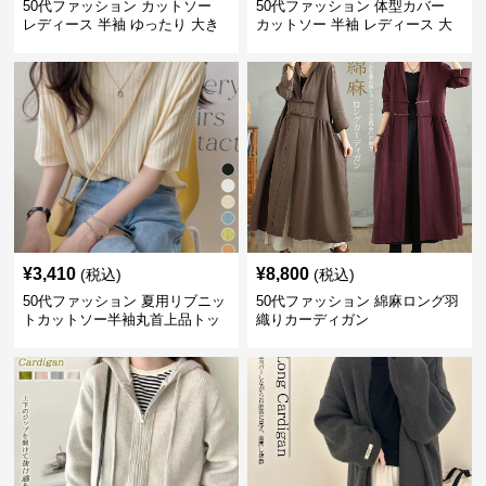
50代ファッション カットソー
50代ファッション 体型カバー
レディース 半袖 ゆったり 大き
カットソー 半袖 レディース 大
いサイズ 吸汗速乾 通気性
人上品 着回し抜群
¥
3,410
¥
8,800
(税込)
(税込)
50代ファッション 夏用リブニッ
50代ファッション 綿麻ロング羽
トカットソー半袖丸首上品トッ
織りカーディガン
プス