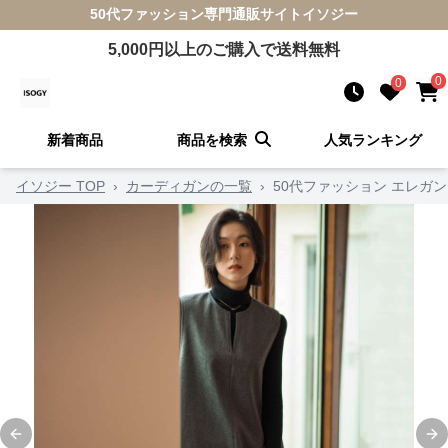
50代ファッション
専門通販サイト
イソジー
5,000
円以上のご購入で送料無料
0
0
新着商品
商品を検索
人気ランキング
イソジー TOP
›
カーディガンの一覧
›
50代ファッション エレガ
Previous slide
Ne