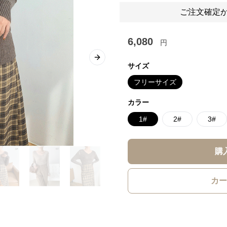
ご注文確定か
6,080
円
Next slide
サイズ
フリーサイズ
カラー
1#
2#
3#
購
カー