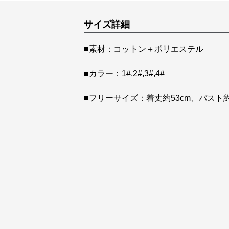
サイズ詳細
■素材：コットン＋ポリエステル
■カラー：1#,2#,3#,4#
■フリーサイズ：着丈約53cm、バスト約8