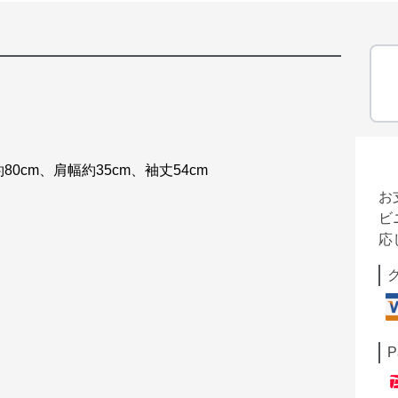
0cm、肩幅約35cm、袖丈54cm
お
ビ
応
P