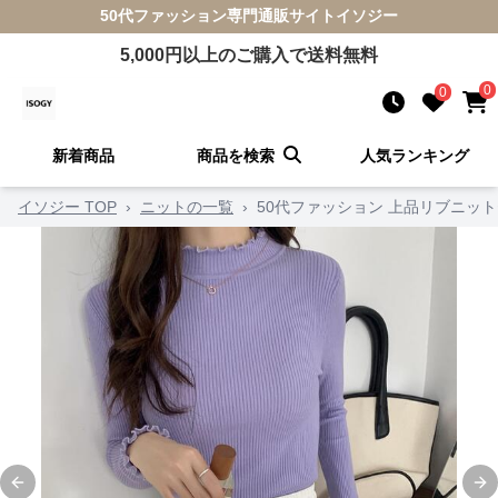
50代ファッション
専門通販サイト
イソジー
5,000
円以上のご購入で送料無料
0
0
新着商品
商品を検索
人気ランキング
イソジー TOP
›
ニットの一覧
›
50代ファッション 上品リブニッ
Previous slide
Ne