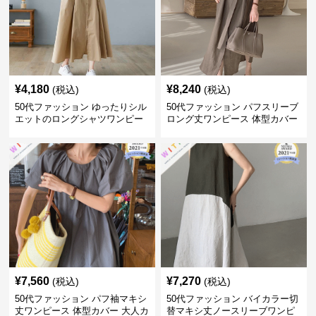
¥
4,180
¥
8,240
(税込)
(税込)
50代ファッション ゆったりシル
50代ファッション パフスリーブ
エットのロングシャツワンピー
ロング丈ワンピース 体型カバー
ス
大人上品
¥
7,560
¥
7,270
(税込)
(税込)
50代ファッション パフ袖マキシ
50代ファッション バイカラー切
丈ワンピース 体型カバー 大人カ
替マキシ丈ノースリーブワンピ