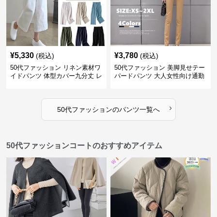
¥
5,330
¥
3,780
(税込)
(税込)
50代ファッション リネン素材ワ
50代ファッション 美脚見せテー
イドパンツ 体型カバー九分丈 レ
パードパンツ 大人女性向け通勤
ディースパンツ
用スーツパンツ
›
50代ファッション
の
パンツ
一覧へ
50代ファッションコートのおすすめアイテム