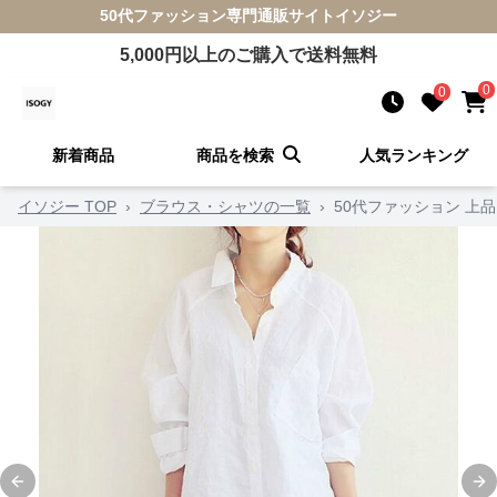
50代ファッション
専門通販サイト
イソジー
5,000
円以上のご購入で送料無料
0
0
新着商品
商品を検索
人気ランキング
イソジー TOP
›
ブラウス・シャツの一覧
›
50代ファッション 上
Previous slide
Ne