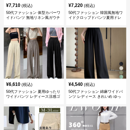
¥
7,710
¥
7,220
(税込)
(税込)
50代ファッション 体型カバーワ
50代ファッション 韓国風無地ワ
イドパンツ 無地リネン風ガウチ
イドクロップドパンツ夏用ドレ
ョパンツ レディース
ープレディース
¥
6,610
¥
4,540
(税込)
(税込)
50代ファッション 夏用ゆったり
50代ファッション 綿麻ワイドパ
ワイドパンツ レディース涼感ゴ
ンツ レディース きれいめ ゆっ
ムウエスト楽ちんパンツ
たりロング