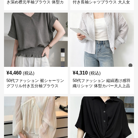
き深め襟元半袖ブラウス 体型カ
付き長袖シャツブラウス 大人女
バー
性向け
¥
4,460
¥
4,310
(税込)
(税込)
50代ファッション 裾シャーリン
50代ファッション 縦縞透け感羽
グフリル付き五分袖ブラウス
織りシャツ 体型カバー大人上品