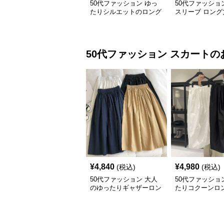
50代ファッション ゆっ
50代ファッショ
たりシルエットのロング
スリーブ ロング
シャツワンピース
ピース 体型カバ
上品
50代ファッション
スカート
の
¥
4,840
¥
4,980
(税込)
(税込)
50代ファッション 大人
50代ファッショ
のゆったりギャザーロン
たりコクーンロ
グスカート
ート