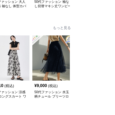
ファッション 大人
50代ファッション 袖な
50代ファッション 春夏
 袖なし 体型カバ
し切替マキシ丈ワンピー
透かし編みフリンジロン
マキシ丈ワンピース
ス 体型カバー 大人向け
グワンピース 体型カバ
ー 大人上品
もっと見る
10
¥
9,000
¥
8,280
(税込)
(税込)
(税込)
ファッション 涼感
50代ファッション 水玉
50代ファッション 大人
ロングスカート ワ
柄チュール プリーツロ
上品なフレアロング丈ス
パンツ 水墨画風
ングスカート
カート 体型カバー