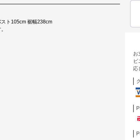
スト105cm 裾幅238cm
す。
お
ビ
応
P
P