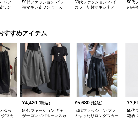
ン パフ
50代ファッション パフ
50代ファッション バイ
50代
丈ワン
袖マキシ丈ワンピース
カラー切替マキシ丈ノー
の余裕
ー 大人
体型カバー 大人カジュ
スリーブワンピース
ー 
アル
おすすめアイテム
¥
4,420
¥
5,680
¥
3,6
(税込)
(税込)
ン ゆっ
50代ファッション ギャ
50代ファッション 大人
50代
ングスカ
ザーロングバルーンスカ
のゆったりロングスカー
花柄 
ート
ト
イド