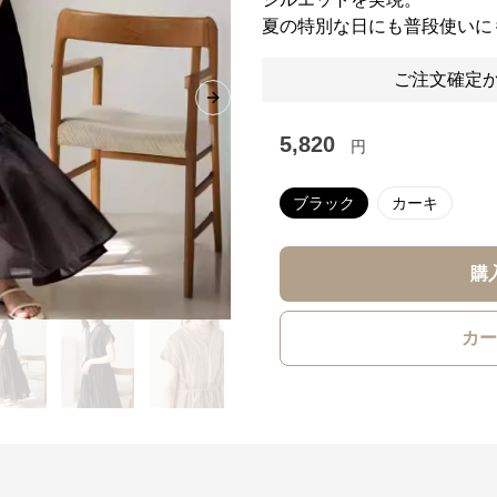
夏の特別な日にも普段使いに
ご注文確定か
Next slide
5,820
円
ブラック
カーキ
購
カー