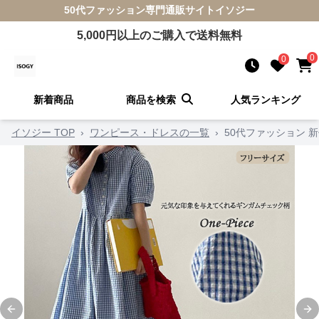
50代ファッション
専門通販サイト
イソジー
5,000
円以上のご購入で送料無料
0
0
新着商品
商品を検索
人気ランキング
イソジー TOP
›
ワンピース・ドレスの一覧
›
50代ファッション
Previous slide
Ne