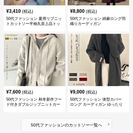
¥
3,410
¥
8,800
(税込)
(税込)
50代ファッション 夏用リブニッ
50代ファッション 綿麻ロング羽
トカットソー半袖丸首上品トッ
織りカーディガン
プス
¥
7,600
¥
9,000
(税込)
(税込)
50代ファッション 秋冬新作フー
50代ファッション 体型カバー
ド付きダブルジップニットカー
ロング カーディガン ゆったり
ディガン
ニット アウター
›
50代ファッション
の
カットソー
一覧へ