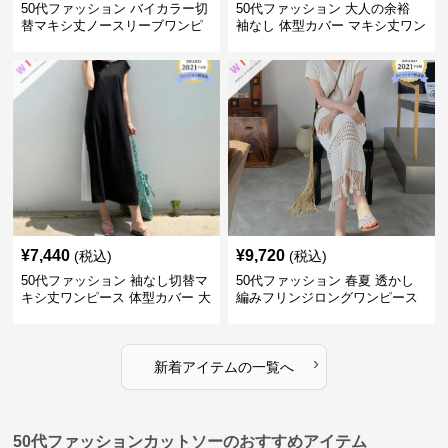
50代ファッション バイカラー切
50代ファッション 大人の余裕
替マキシ丈ノースリーブワンピ
袖なし 体型カバー マキシ丈ワン
ース
ピース
¥
7,440
¥
9,720
(税込)
(税込)
50代ファッション 袖なし切替マ
50代ファッション 春夏 透かし
キシ丈ワンピース 体型カバー 大
編みフリンジロングワンピース
人向け
体型カバー 大人上品
›
新着アイテムの一覧へ
50代ファッションカットソーのおすすめアイテム