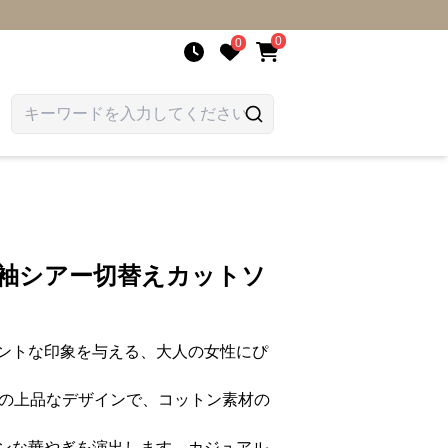
0
0
 袖シアー切替えカットソ
ントな印象を与える、大人の女性にぴ
めの上品なデザインで、コットン素材の
ンな華やぎを演出します。カジュアル