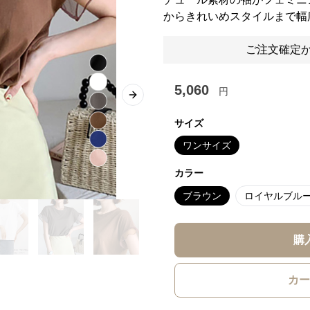
からきれいめスタイルまで幅
ご注文確定か
5,060
円
Next slide
サイズ
ワンサイズ
カラー
ブラウン
ロイヤルブル
購
カー