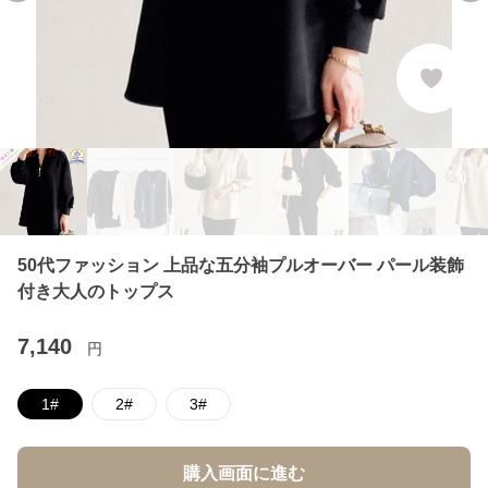
50代ファッション 上品な五分袖プルオーバー パール装飾
付き大人のトップス
7,140
円
1#
2#
3#
購入画面に進む