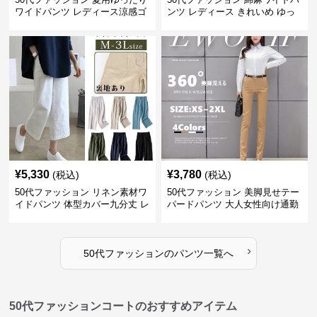
ワイドパンツ レディース涼感ゴ
ンツ レディース きれいめ ゆっ
ムウエスト楽ちんパンツ
たりロング
¥
5,330
¥
3,780
(税込)
(税込)
50代ファッション リネン素材ワ
50代ファッション 美脚見せテー
イドパンツ 体型カバー九分丈 レ
パードパンツ 大人女性向け通勤
ディースパンツ
用スーツパンツ
›
50代ファッション
の
パンツ
一覧へ
50代ファッションコートのおすすめアイテム