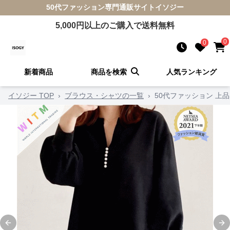
50代ファッション
専門通販サイト
イソジー
5,000
円以上のご購入で送料無料
0
0
新着商品
商品を検索
人気ランキング
イソジー TOP
›
ブラウス・シャツの一覧
›
50代ファッション 上
Previous slide
Ne