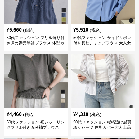
¥
5,660
¥
5,510
(税込)
(税込)
50代ファッション フリル飾り付
50代ファッション サイドリボン
き深め襟元半袖ブラウス 体型カ
付き長袖シャツブラウス 大人女
バー
性向け
¥
4,460
¥
4,310
(税込)
(税込)
50代ファッション 裾シャーリン
50代ファッション 縦縞透け感羽
グフリル付き五分袖ブラウス
織りシャツ 体型カバー大人上品