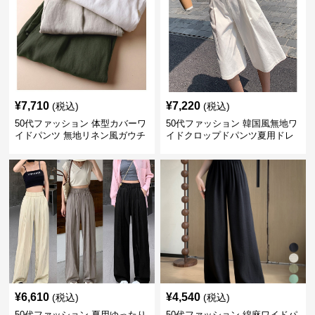
¥
7,710
¥
7,220
(税込)
(税込)
50代ファッション 体型カバーワ
50代ファッション 韓国風無地ワ
イドパンツ 無地リネン風ガウチ
イドクロップドパンツ夏用ドレ
ョパンツ レディース
ープレディース
¥
6,610
¥
4,540
(税込)
(税込)
50代ファッション 夏用ゆったり
50代ファッション 綿麻ワイドパ