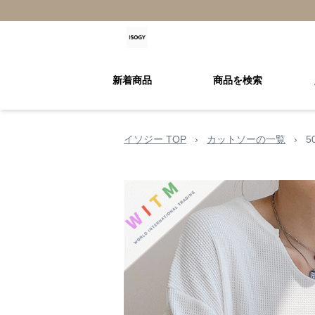
新着商品
商品を検索
イソジー TOP
›
カットソーの一覧
›
5