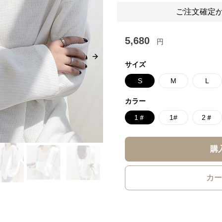
ご注文確定か
5,680
円
Next slide
サイズ
S
M
L
カラー
1＃
1#
2＃
購
カー