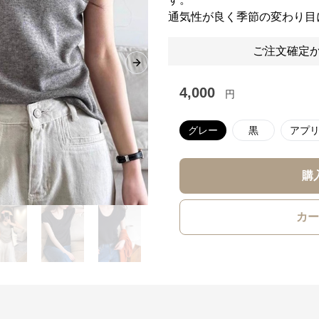
通気性が良く季節の変わり目
ご注文確定か
Next slide
4,000
円
グレー
黒
アプ
購
カー