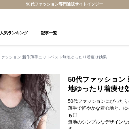
50代ファッション
専門通販サイト
イソジー
人気ランキング
記事一覧
ファッション 新作薄手ニットベスト無地ゆったり着痩せ効果
50代ファッション
地ゆったり着痩せ
50代ファッションにぴった
薄手で軽やかな着心地と、ゆ
も◎
無地のシンプルなデザインな
す。