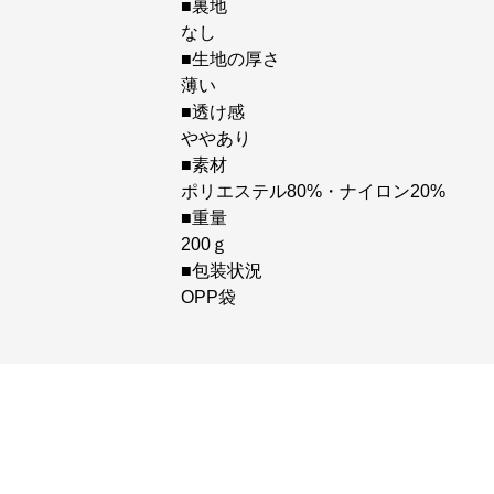
■裏地
なし
■生地の厚さ
薄い
■透け感
ややあり
■素材
ポリエステル80%・ナイロン20%
■重量
200ｇ
■包装状況
OPP袋