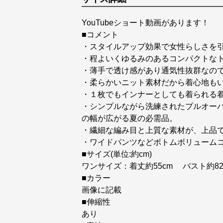
YouTubeショート動画があります！
■コメント
・スタイルアップ効果で女性らしさを引
・程よいくゆるみのあるコンパクトな
・薄手で透け感があり通気性抜群なの
・柔らかいニット素材だから着心地もい
・１枚でもインナーとしても着られる
・シンプルながら洗練されたプルオー
の幅が広がる夏の必需品。
・繊細な編み目と上質な素材が、上品
・ワイドパンツなどボトムボリューム
■サイズ(単位:約cm)
ワンサイズ：着丈約55cm バスト約82
■カラー
画像に記載
■伸縮性
あり