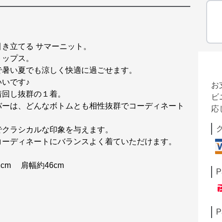
き立てる サマーニット。
トップス。
で暑い夏でも涼しく快適に過ごせます。
いです♪
お
着回し抜群の１着。
ビ
バーは、どんなボトムとも相性抜群でコーディネート
応
でクラシカルな印象を与えます。
コーディネートにバランスよく着ていただけます。
cm 肩幅約46cm
P
P