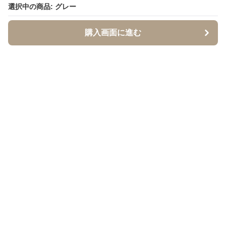
選択中の商品: グレー
選択中の商品: グレー
購入画面に進む
購入画面に進む
イソジー
について
会社概要
利用規約