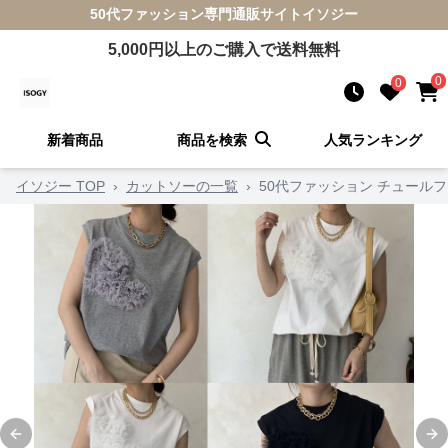
50代ファッション
専門通販サイト
イソジー
5,000
円以上のご購入で送料無料
0
0
新着商品
商品を検索
人気ランキング
イソジー TOP
›
カットソーの一覧
›
50代ファッション チュール
Previous slide
Ne